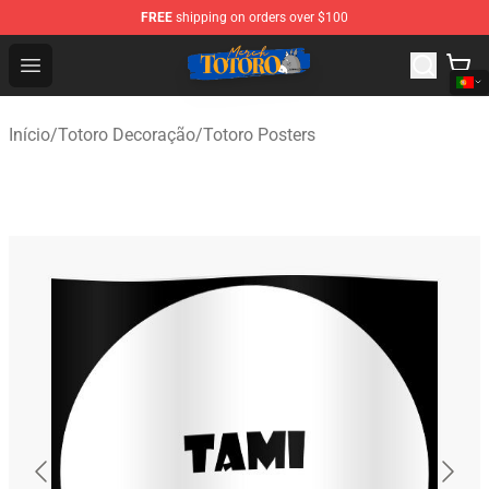
FREE
shipping on orders over $100
Totoro Store - Official Totoro Merchandise Shop
Open menu
Início
/
Totoro Decoração
/
Totoro Posters