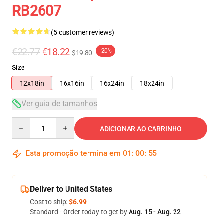
RB2607
(5 customer reviews)
€22.77
€18.22
-20%
$19.80
Size
12x18in
16x16in
16x24in
18x24in
Ver guia de tamanhos
Quantity
ADICIONAR AO CARRINHO
Esta promoção termina em
01
:
00
:
54
Deliver to United States
Cost to ship:
$6.99
Standard - Order today to get by
Aug. 15 - Aug. 22