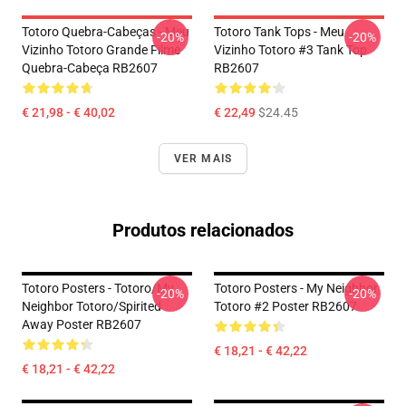
Totoro Quebra-Cabeças - Meu
Totoro Tank Tops - Meu
-20%
-20%
Vizinho Totoro Grande Filme
Vizinho Totoro #3 Tank Top
Quebra-Cabeça RB2607
RB2607
€ 21,98 - € 40,02
€ 22,49
$24.45
VER MAIS
Produtos relacionados
Totoro Posters - Totoro/my
Totoro Posters - My Neighbor
-20%
-20%
Neighbor Totoro/spirited
Totoro #2 Poster RB2607
Away Poster RB2607
€ 18,21 - € 42,22
€ 18,21 - € 42,22