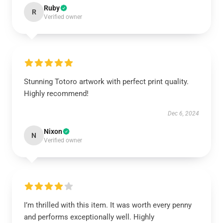
Ruby
R
Verified owner
Stunning Totoro artwork with perfect print quality.
Highly recommend!
Dec 6, 2024
Nixon
N
Verified owner
I’m thrilled with this item. It was worth every penny
and performs exceptionally well. Highly