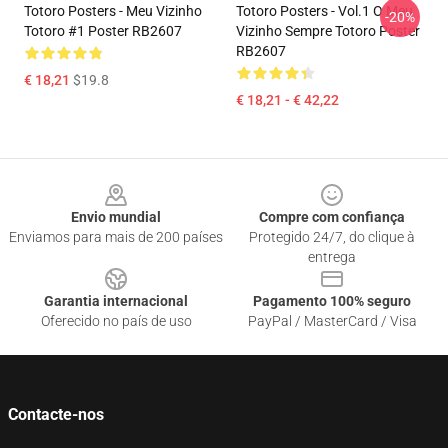
Totoro Posters - Meu Vizinho
Totoro Posters - Vol.1 O Meu
-20%
Totoro #1 Poster RB2607
Vizinho Sempre Totoro Poster
RB2607
€ 18,21
$19.8
€ 18,21 - € 42,22
Footer
Envio mundial
Compre com confiança
Enviamos para mais de 200 países
Protegido 24/7, do clique à
entrega
Garantia internacional
Pagamento 100% seguro
Oferecido no país de uso
PayPal / MasterCard / Visa
Contacte-nos