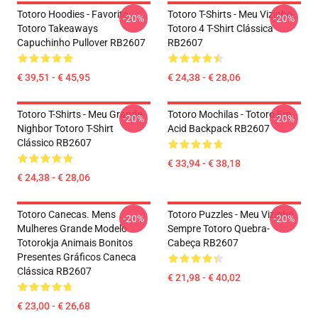
Totoro Hoodies - Favorito
Totoro T-Shirts - Meu Vizinho
-20%
-20%
Totoro Takeaways
Totoro 4 T-Shirt Clássica
Capuchinho Pullover RB2607
RB2607
€ 39,51 - € 45,95
€ 24,38 - € 28,06
Totoro T-Shirts - Meu Grande
Totoro Mochilas - Totoro Em
-20%
-20%
Nighbor Totoro T-Shirt
Acid Backpack RB2607
Clássico RB2607
€ 33,94 - € 38,18
€ 24,38 - € 28,06
Totoro Canecas. Mens
Totoro Puzzles - Meu Vizinho
-20%
-20%
Mulheres Grande Modelo
Sempre Totoro Quebra-
Totorokja Animais Bonitos
Cabeça RB2607
Presentes Gráficos Caneca
Clássica RB2607
€ 21,98 - € 40,02
€ 23,00 - € 26,68