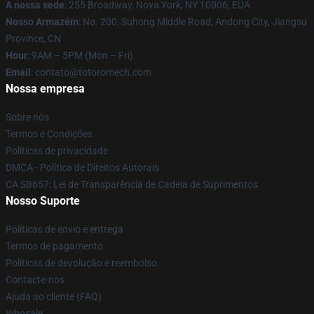
A nossa sede
: 255 Broadway, Nova York, NY 10006, EUA
Nosso Armazém
: No. 200, Suhong Middle Road, Andong City, Jiangsu
Province, CN
Hour
: 9AM – 5PM (Mon – Fri)
Email
: contato@totoromech.com
Nossa empresa
Sobre nós
Termos e Condições
Políticas de privacidade
DMCA - Política de Direitos Autorais
CA SB657: Lei de Transparência de Cadeia de Suprimentos
Nosso Suporte
Políticas de envio e entrega
Termos de pagamento
Políticas de devolução e reembolso
Contacte-nos
Ajuda ao cliente (FAQ)
Whosale