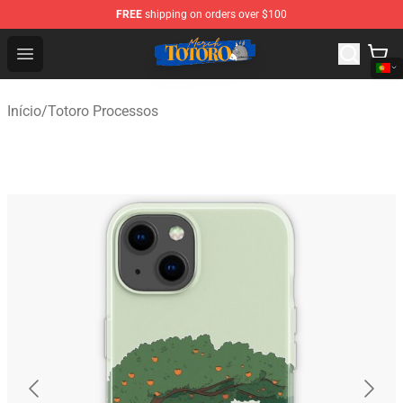
FREE
shipping on orders over $100
Totoro Store - Official Totoro Merchandise Shop
Open menu
Início
/
Totoro Processos