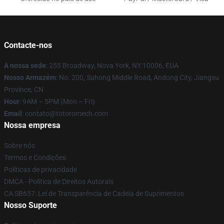
Contacte-nos
A nossa sede
: 255 Broadway, Nova York, NY 10006, EUA
Nosso Armazém
: No. 200, Suhong Middle Road, Andong City, Jiangsu
Province, CN
Hour
: 9AM – 5PM (Mon – Fri)
Email
: contato@totoromech.com
Nossa empresa
Sobre nós
Termos e Condições
Políticas de privacidade
DMCA - Política de Direitos Autorais
CA SB657: Lei de Transparência de Cadeia de Suprimentos
Nosso Suporte