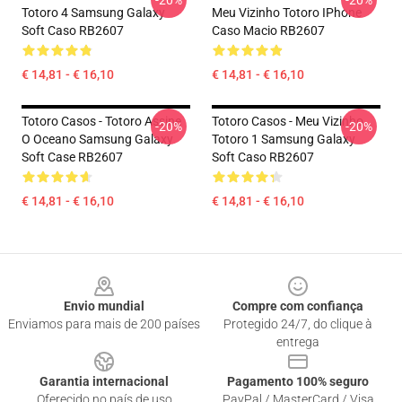
-20%
-20%
Totoro 4 Samsung Galaxy
Meu Vizinho Totoro IPhone
Soft Caso RB2607
Caso Macio RB2607
€ 14,81 - € 16,10
€ 14,81 - € 16,10
Totoro Casos - Totoro Assine
Totoro Casos - Meu Vizinho
-20%
-20%
O Oceano Samsung Galaxy
Totoro 1 Samsung Galaxy
Soft Case RB2607
Soft Caso RB2607
€ 14,81 - € 16,10
€ 14,81 - € 16,10
Footer
Envio mundial
Compre com confiança
Enviamos para mais de 200 países
Protegido 24/7, do clique à
entrega
Garantia internacional
Pagamento 100% seguro
Oferecido no país de uso
PayPal / MasterCard / Visa