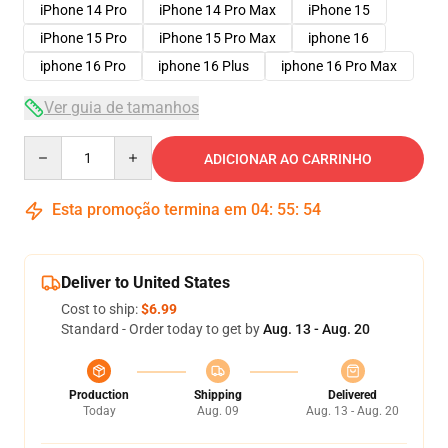
iPhone 14 Pro
iPhone 14 Pro Max
iPhone 15
iPhone 15 Pro
iPhone 15 Pro Max
iphone 16
iphone 16 Pro
iphone 16 Plus
iphone 16 Pro Max
Ver guia de tamanhos
Quantity
ADICIONAR AO CARRINHO
Esta promoção termina em
04
:
55
:
53
Deliver to United States
Cost to ship:
$6.99
Standard - Order today to get by
Aug. 13 - Aug. 20
Production
Shipping
Delivered
Today
Aug. 09
Aug. 13 - Aug. 20