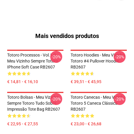
Mais vendidos produtos
Totoro Processos - Vol.1 O
Totoro Hoodies - Meu Vizinho
-20%
-20%
Meu Vizinho Sempre Totoro
Totoro #4 Pullover Hoodie
IPhone Soft Case RB2607
RB2607
€ 14,81 - € 16,10
€ 39,51 - € 45,95
Totoro Bolsas - Meu Vizinho
Totoro Canecas - Meu Vizinho
-20%
-20%
Sempre Totoro Tudo Sobre
Totoro 5 Caneca Clássica
Impressão Tote Bag RB2607
RB2607
€ 22,95 - € 27,55
€ 23,00 - € 26,68