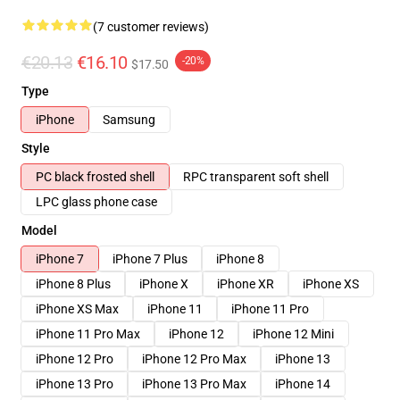
(7 customer reviews)
€20.13
€16.10
-20%
$17.50
Type
iPhone
Samsung
Style
PC black frosted shell
RPC transparent soft shell
LPC glass phone case
Model
iPhone 7
iPhone 7 Plus
iPhone 8
iPhone 8 Plus
iPhone X
iPhone XR
iPhone XS
iPhone XS Max
iPhone 11
iPhone 11 Pro
iPhone 11 Pro Max
iPhone 12
iPhone 12 Mini
iPhone 12 Pro
iPhone 12 Pro Max
iPhone 13
iPhone 13 Pro
iPhone 13 Pro Max
iPhone 14