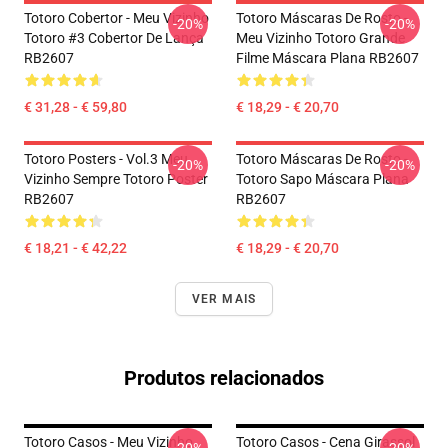
Totoro Cobertor - Meu Vizinho
Totoro Máscaras De Rosto -
-20%
-20%
Totoro #3 Cobertor De Lança
Meu Vizinho Totoro Grande
RB2607
Filme Máscara Plana RB2607
€ 31,28 - € 59,80
€ 18,29 - € 20,70
Totoro Posters - Vol.3 Meu
Totoro Máscaras De Rosto -
-20%
-20%
Vizinho Sempre Totoro Poster
Totoro Sapo Máscara Plana
RB2607
RB2607
€ 18,21 - € 42,22
€ 18,29 - € 20,70
VER MAIS
Produtos relacionados
Totoro Casos - Meu Vizinho
Totoro Casos - Cena Girassol