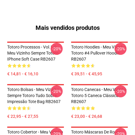
Mais vendidos produtos
Totoro Processos - Vol.1 O
Totoro Hoodies - Meu Vizinho
-20%
-20%
Meu Vizinho Sempre Totoro
Totoro #4 Pullover Hoodie
IPhone Soft Case RB2607
RB2607
€ 14,81 - € 16,10
€ 39,51 - € 45,95
Totoro Bolsas - Meu Vizinho
Totoro Canecas - Meu Vizinho
-20%
-20%
Sempre Totoro Tudo Sobre
Totoro 5 Caneca Clássica
Impressão Tote Bag RB2607
RB2607
€ 22,95 - € 27,55
€ 23,00 - € 26,68
Totoro Cobertor - Meu Vizinho
Totoro Máscaras De Rosto -
-20%
-20%