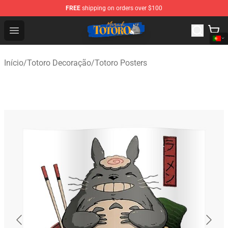
FREE
shipping on orders over $100
Totoro Store - Official Totoro Merchandise Shop
Open menu
Início
/
Totoro Decoração
/
Totoro Posters