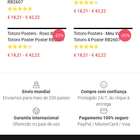
RB2607
€ 18,21 - € 42,22
€ 18,21 - € 42,22
Totoro Posters - Roxo Bonito
Totoro Posters - Meu Vizinho
-20%
-20%
Totoro Poster Poster RB2607
Totoro 4 Poster RB2607
€ 18,21 - € 42,22
€ 18,21 - € 42,22
Footer
Envio mundial
Compre com confiança
Enviamos para mais de 200 países
Protegido 24/7, do clique à
entrega
Garantia internacional
Pagamento 100% seguro
Oferecido no país de uso
PayPal / MasterCard / Visa