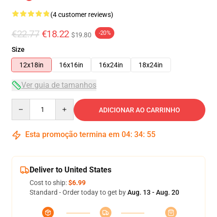
(4 customer reviews)
€22.77
€18.22
-20%
$19.80
Size
12x18in
16x16in
16x24in
18x24in
Ver guia de tamanhos
Quantity
ADICIONAR AO CARRINHO
Esta promoção termina em
04
:
34
:
54
Deliver to United States
Cost to ship:
$6.99
Standard - Order today to get by
Aug. 13 - Aug. 20