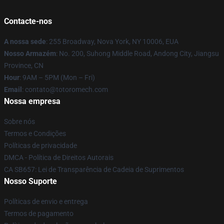
Contacte-nos
A nossa sede
: 255 Broadway, Nova York, NY 10006, EUA
Nosso Armazém
: No. 200, Suhong Middle Road, Andong City, Jiangsu
Province, CN
Hour
: 9AM – 5PM (Mon – Fri)
Email
: contato@totoromech.com
Nossa empresa
Sobre nós
Termos e Condições
Políticas de privacidade
DMCA - Política de Direitos Autorais
CA SB657: Lei de Transparência de Cadeia de Suprimentos
Nosso Suporte
Políticas de envio e entrega
Termos de pagamento