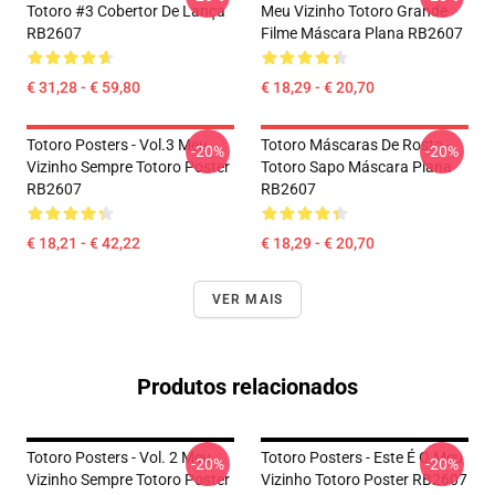
Totoro #3 Cobertor De Lança
Meu Vizinho Totoro Grande
RB2607
Filme Máscara Plana RB2607
€ 31,28 - € 59,80
€ 18,29 - € 20,70
Totoro Posters - Vol.3 Meu
Totoro Máscaras De Rosto -
-20%
-20%
Vizinho Sempre Totoro Poster
Totoro Sapo Máscara Plana
RB2607
RB2607
€ 18,21 - € 42,22
€ 18,29 - € 20,70
VER MAIS
Produtos relacionados
Totoro Posters - Vol. 2 Meu
Totoro Posters - Este É O Meu
-20%
-20%
Vizinho Sempre Totoro Poster
Vizinho Totoro Poster RB2607