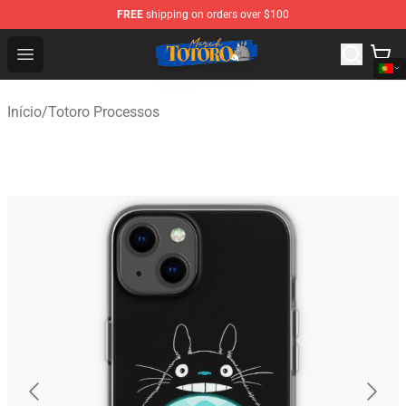
FREE
shipping on orders over $100
Totoro Store - Official Totoro Merchandise Shop
Open menu
Início
/
Totoro Processos