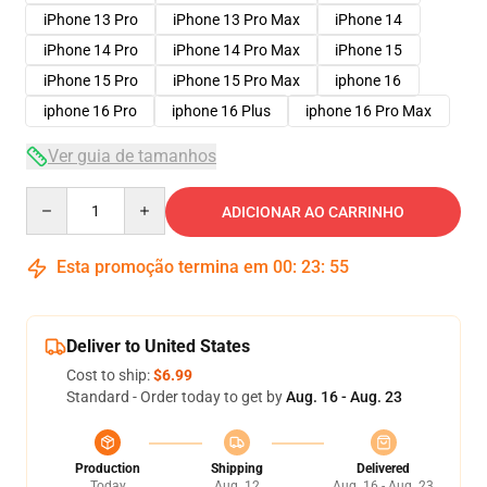
iPhone 13 Pro
iPhone 13 Pro Max
iPhone 14
iPhone 14 Pro
iPhone 14 Pro Max
iPhone 15
iPhone 15 Pro
iPhone 15 Pro Max
iphone 16
iphone 16 Pro
iphone 16 Plus
iphone 16 Pro Max
Ver guia de tamanhos
Quantity
ADICIONAR AO CARRINHO
Esta promoção termina em
00
:
23
:
54
Deliver to United States
Cost to ship:
$6.99
Standard - Order today to get by
Aug. 16 - Aug. 23
Production
Shipping
Delivered
Today
Aug. 12
Aug. 16 - Aug. 23