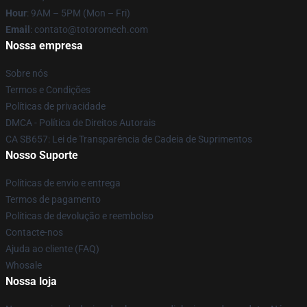
Hour
: 9AM – 5PM (Mon – Fri)
Email
: contato@totoromech.com
Nossa empresa
Sobre nós
Termos e Condições
Políticas de privacidade
DMCA - Política de Direitos Autorais
CA SB657: Lei de Transparência de Cadeia de Suprimentos
Nosso Suporte
Políticas de envio e entrega
Termos de pagamento
Políticas de devolução e reembolso
Contacte-nos
Ajuda ao cliente (FAQ)
Whosale
Nossa loja