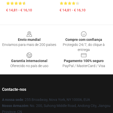
€ 14,81 - € 16,10
€ 14,81 - € 16,10
Footer
Envio mundial
Compre com confiança
Enviamos para mais de 200 países
Protegido 24/7, do clique à
entrega
Garantia internacional
Pagamento 100% seguro
Oferecido no país de uso
PayPal / MasterCard / Visa
Contacte-nos
A nossa sede
: 255 Broadway, Nova York, NY 10006, EUA
Nosso Armazém
: No. 200, Suhong Middle Road, Andong City, Jiangsu
Province, CN