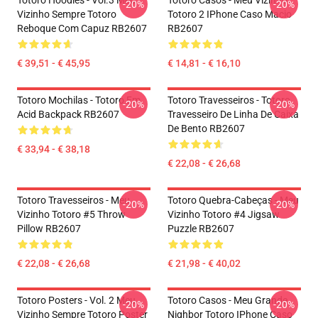
Totoro Hoodies - Vol.3 Meu
Totoro Casos - Meu Vizinho
-20%
-20%
Vizinho Sempre Totoro
Totoro 2 IPhone Caso Macio
Reboque Com Capuz RB2607
RB2607
€ 39,51 - € 45,95
€ 14,81 - € 16,10
Totoro Mochilas - Totoro Em
Totoro Travesseiros - Totoro
-20%
-20%
Acid Backpack RB2607
Travesseiro De Linha De Caixa
De Bento RB2607
€ 33,94 - € 38,18
€ 22,08 - € 26,68
Totoro Travesseiros - Meu
Totoro Quebra-Cabeças - Meu
-20%
-20%
Vizinho Totoro #5 Throw
Vizinho Totoro #4 Jigsaw
Pillow RB2607
Puzzle RB2607
€ 22,08 - € 26,68
€ 21,98 - € 40,02
Totoro Posters - Vol. 2 Meu
Totoro Casos - Meu Grande
-20%
-20%
Vizinho Sempre Totoro Poster
Nighbor Totoro IPhone Caso