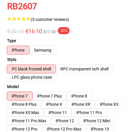
RB2607
(5 customer reviews)
€20.13
€16.10
-20%
$17.50
Type
iPhone
Samsung
Style
PC black frosted shell
RPC transparent soft shell
LPC glass phone case
Model
iPhone 7
iPhone 7 Plus
iPhone 8
iPhone 8 Plus
iPhone X
iPhone XR
iPhone XS
iPhone XS Max
iPhone 11
iPhone 11 Pro
iPhone 11 Pro Max
iPhone 12
iPhone 12 Mini
iPhone 12 Pro
iPhone 12 Pro Max
iPhone 13