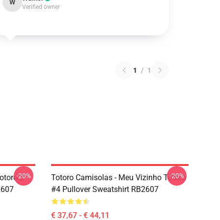
W
Verified owner
1
/
1
-20%
-20%
otoro 2
Totoro Camisolas - Meu Vizinho Totoro
2607
#4 Pullover Sweatshirt RB2607
€ 37,67 - € 44,11