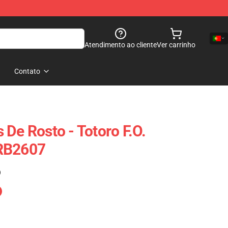
Atendimento ao cliente
Ver carrinho
Contato
 De Rosto - Totoro F.O.
RB2607
)