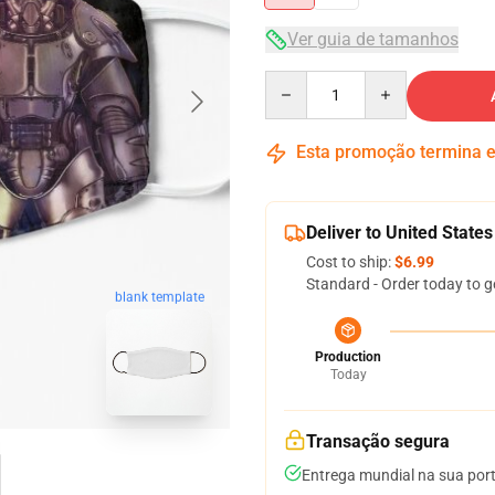
Ver guia de tamanhos
Quantity
Esta promoção termina
Deliver to United States
Cost to ship:
$6.99
Standard - Order today to g
blank template
Production
Today
Transação segura
Entrega mundial na sua por