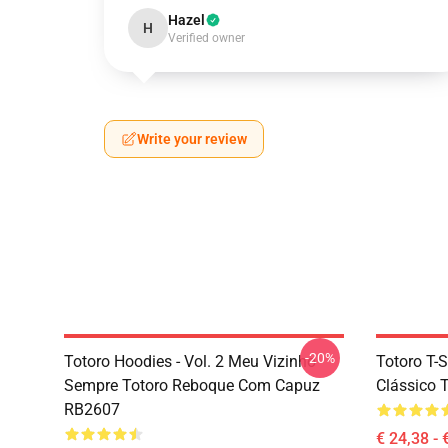
Hazel
H
Verified owner
Write your review
-20%
Totoro Hoodies - Vol. 2 Meu Vizinho
Totoro T-S
Sempre Totoro Reboque Com Capuz
Clássico 
RB2607
€ 24,38 - 