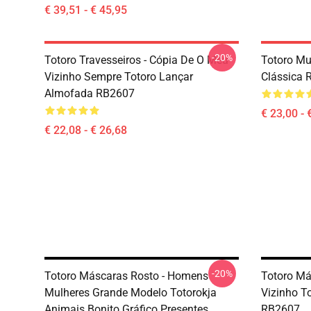
€ 39,51 - € 45,95
-20%
Totoro Travesseiros - Cópia De O Meu
Totoro Mu
Vizinho Sempre Totoro Lançar
Clássica 
Almofada RB2607
€ 23,00 - 
€ 22,08 - € 26,68
-20%
Totoro Máscaras Rosto - Homens
Totoro Má
Mulheres Grande Modelo Totorokja
Vizinho T
Animais Bonito Gráfico Presentes
RB2607