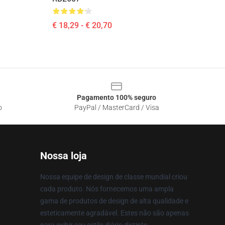
€ 18,29 - € 20,70
Pagamento 100% seguro
o
PayPal / MasterCard / Visa
Nossa loja
Nossa equipe de design de classe mundial criou
cada produto. Nós fornecemos uma ampla
gama de produtos de design de alta qualidade e
esteticamente agradável. Estes não são apenas