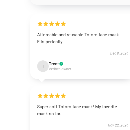
Affordable and reusable Totoro face mask.
Fits perfectly.
Dec 8, 2024
Trent
T
Verified owner
Super soft Totoro face mask! My favorite
mask so far.
Nov 22, 2024