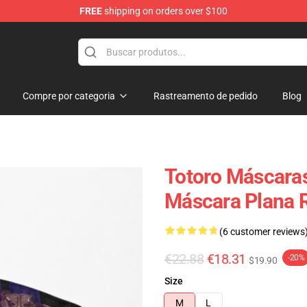
FREE
shipping on orders over $100
Compre por categoria
Rastreamento de pedido
Blog
Totoro Máscaras
Máscara Plana 
(6 customer reviews
€22.88
€18.31
-20%
$19.90
Size
M
L