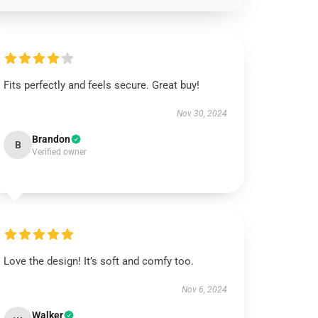
Fits perfectly and feels secure. Great buy!
Nov 30, 2024
Brandon
B
Verified owner
Love the design! It’s soft and comfy too.
Nov 6, 2024
Walker