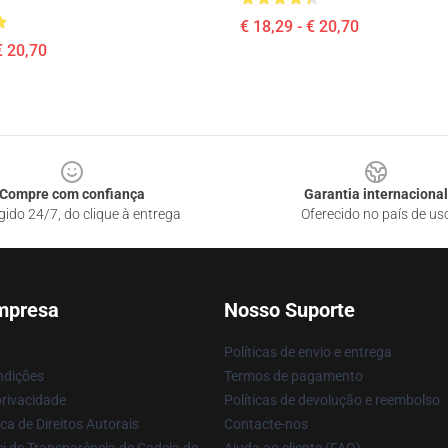
€ 18,29 - € 20,70
€ 20,70
Compre com confiança
Garantia internacional
gido 24/7, do clique à entrega
Oferecido no país de us
mpresa
Nosso Suporte
Políticas de envio e entrega
ndições
Termos de pagamento
privacidade
Políticas de devolução e reembolso
ca de Direitos Autorais
Contacte-nos