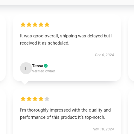
It was good overall, shipping was delayed but I
received it as scheduled.
Dec 6, 2024
Tessa
T
Verified owner
I’m thoroughly impressed with the quality and
performance of this product; it’s top-notch.
Nov 10, 2024