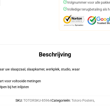
Volgnummer voor alle pakke
Volledige terugbetaling als 
Beschrijving
aar uw slaapzaal, slaapkamer, werkplek, studio, waar
art voor voltooide metingen
en bij het inlijsten
SKU
:
TOTORSKU-85964
Categorieën
:
Totoro Posters
,