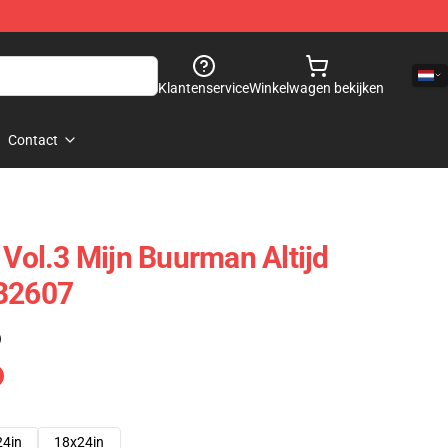
Klantenservice
Winkelwagen bekijken
Contact
 Vol.3 Mijn Buurman Altijd
RB2607
)
24in
18x24in