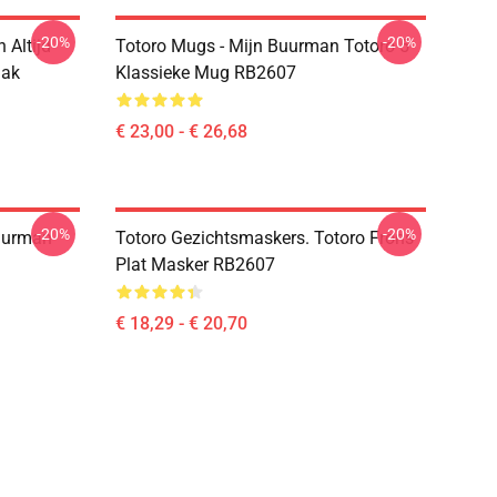
-20%
-20%
 Altijd
Totoro Mugs - Mijn Buurman Totoro 5
Zak
Klassieke Mug RB2607
€ 23,00 - € 26,68
-20%
-20%
Buurman
Totoro Gezichtsmaskers. Totoro Frons
Plat Masker RB2607
€ 18,29 - € 20,70