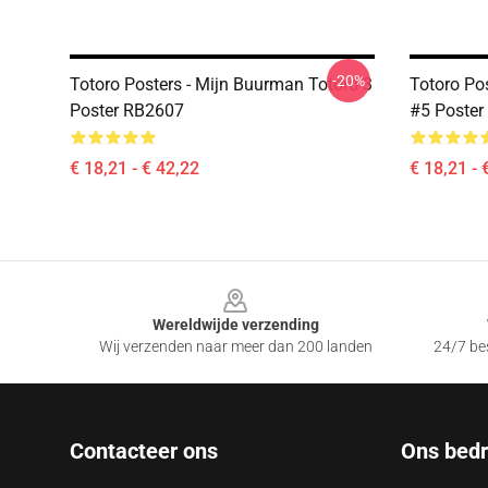
-20%
Totoro Posters - Mijn Buurman Totoro 3
Totoro Po
Poster RB2607
#5 Poster
€ 18,21 - € 42,22
€ 18,21 - 
Footer
Wereldwijde verzending
Wij verzenden naar meer dan 200 landen
24/7 bes
Contacteer ons
Ons bedri