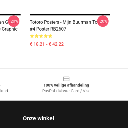
-20%
-20%
en Groot
Totoro Posters - Mijn Buurman Totoro
e Graphic
#4 Poster RB2607
€ 18,21 - € 42,22
e
100% veilige afhandeling
sland
PayPal / MasterCard / Visa
Onze winkel