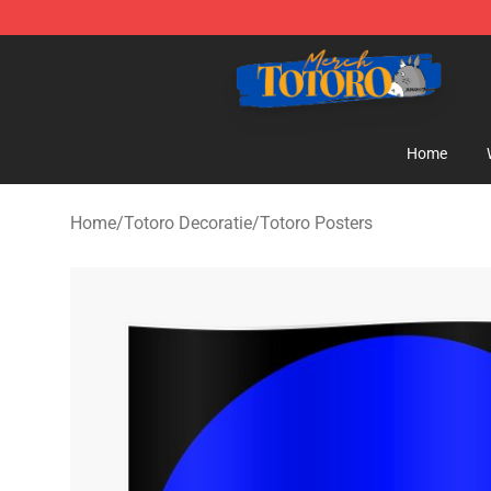
Totoro Store - Official Totoro Merchandise Shop
Home
Home
/
Totoro Decoratie
/
Totoro Posters