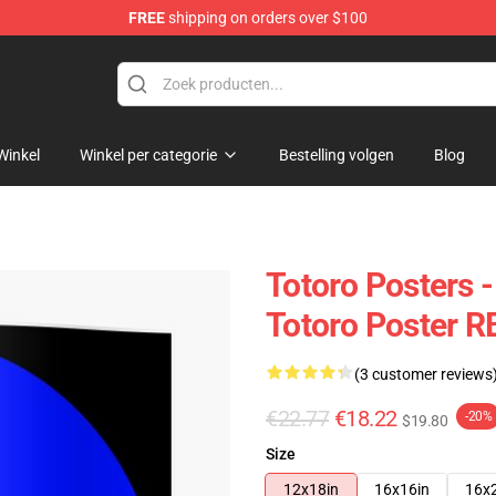
FREE
shipping on orders over $100
Winkel
Winkel per categorie
Bestelling volgen
Blog
Totoro Posters -
Totoro Poster 
(3 customer reviews
€22.77
€18.22
-20%
$19.80
Size
12x18in
16x16in
16x