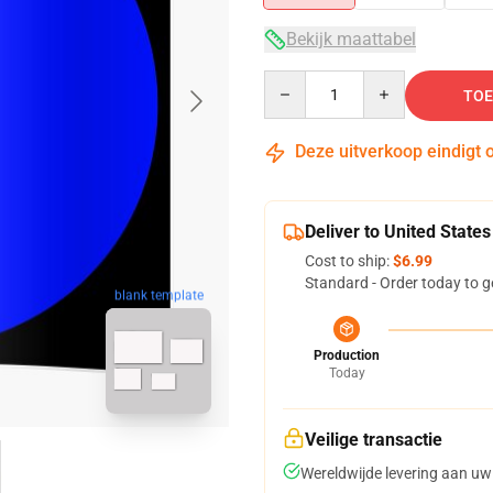
Bekijk maattabel
Quantity
TOE
Deze uitverkoop eindigt 
Deliver to United States
Cost to ship:
$6.99
Standard - Order today to g
blank template
Production
Today
Veilige transactie
Wereldwijde levering aan uw