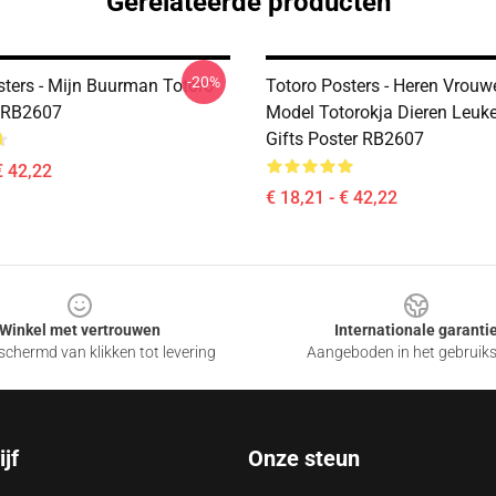
Gerelateerde producten
-20%
sters - Mijn Buurman Totoro
Totoro Posters - Heren Vrouw
 RB2607
Model Totorokja Dieren Leuk
Gifts Poster RB2607
€ 42,22
€ 18,21 - € 42,22
Winkel met vertrouwen
Internationale garanti
chermd van klikken tot levering
Aangeboden in het gebruik
jf
Onze steun