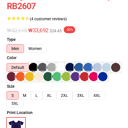
RB2607
(4 customer reviews)
₩42,115
₩33,692
-20%
$24.45
Type
Men
Women
Color
Default
Size
S
M
L
XL
2XL
3XL
4XL
5XL
Print Location