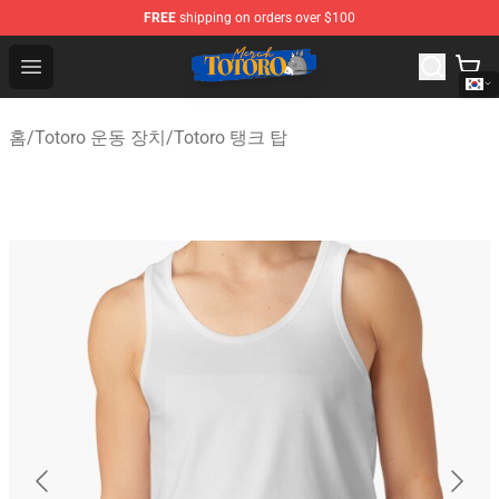
FREE
shipping on orders over $100
Totoro Store - Official Totoro Merchandise Shop
Open menu
홈
/
Totoro 운동 장치
/
Totoro 탱크 탑