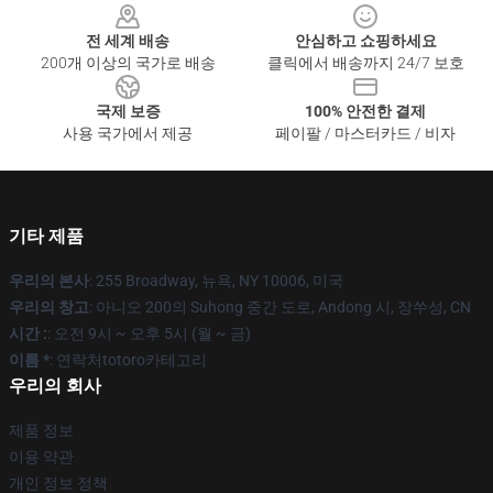
전 세계 배송
안심하고 쇼핑하세요
200개 이상의 국가로 배송
클릭에서 배송까지 24/7 보호
국제 보증
100% 안전한 결제
사용 국가에서 제공
페이팔 / 마스터카드 / 비자
기타 제품
우리의 본사
: 255 Broadway, 뉴욕, NY 10006, 미국
우리의 창고
: 아니오 200의 Suhong 중간 도로, Andong 시, 장쑤성, CN
시간 :
: 오전 9시 ~ 오후 5시 (월 ~ 금)
이름 *
: 연락처totoro카테고리
우리의 회사
제품 정보
이용 약관
개인 정보 정책