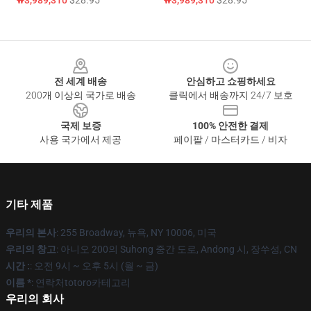
₩3,989,310
$28.95
₩3,989,310
$28.95
Footer
전 세계 배송
안심하고 쇼핑하세요
200개 이상의 국가로 배송
클릭에서 배송까지 24/7 보호
국제 보증
100% 안전한 결제
사용 국가에서 제공
페이팔 / 마스터카드 / 비자
기타 제품
우리의 본사
: 255 Broadway, 뉴욕, NY 10006, 미국
우리의 창고
: 아니오 200의 Suhong 중간 도로, Andong 시, 장쑤성, CN
시간 :
: 오전 9시 ~ 오후 5시 (월 ~ 금)
이름 *
: 연락처totoro카테고리
우리의 회사