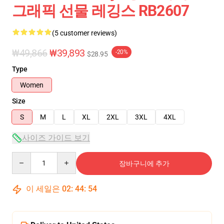
그래픽 선물 레깅스 RB2607
(5 customer reviews)
₩49,866
₩39,893
-20%
$28.95
Type
Women
Size
S
M
L
XL
2XL
3XL
4XL
사이즈 가이드 보기
Quantity
장바구니에 추가
이 세일은
02
:
44
:
54