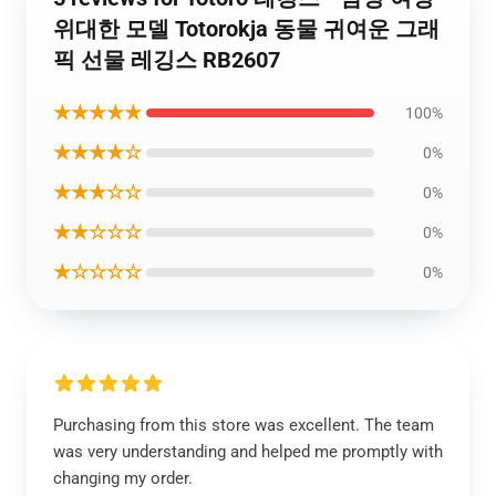
위대한 모델 Totorokja 동물 귀여운 그래
픽 선물 레깅스 RB2607
★★★★★
100%
★★★★☆
0%
★★★☆☆
0%
★★☆☆☆
0%
★☆☆☆☆
0%
Purchasing from this store was excellent. The team
was very understanding and helped me promptly with
changing my order.