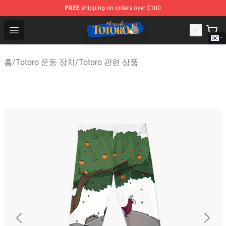
FREE
shipping on orders over $100
Totoro Store - Official Totoro Merchandise Shop
Open menu
홈
/
Totoro 운동 장치
/
Totoro 관련 상품