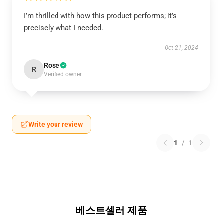
I’m thrilled with how this product performs; it’s
precisely what I needed.
Oct 21, 2024
Rose
R
Verified owner
Write your review
1
/
1
베스트셀러 제품