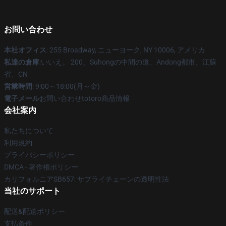
お問い合わせ
本社オフィス
: 255 Broadway, ニューヨーク, NY 10006, アメリカ
私達の倉庫
:いいえ。 200、Suhongの中間の道、Andong都市、江蘇
省、CN
営業時間
: 9:00～18:00(月～金)
電子メール
お問い合わせtotoro商品情報
会社案内
私たちについて
利用規約
プライバシーポリシー
DMCA - 著作権ポリシー
カリフォルニアSB657: サプライチェーンの透明性法
当社のサポート
配送&配送ポリシー
支払条件