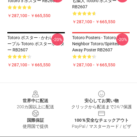
Totoro 5 ポスター RB2607
も隣人 Totoro ポスター
RB2607
￥287,100 - ￥665,550
￥287,100 - ￥665,550
Totoro ポスター - かわいいパ
Totoro Posters - Totoro/my
-20%
-20%
ープル Totoro ポスターポスタ
Neighbor Totoro/spirited
ー RB2607
Away Poster RB2607
￥287,100 - ￥665,550
￥287,100 - ￥665,550
Footer
世界中に配送
安心してお買い物
200カ国以上に配送
クリックから配送まで24/7保護
国際保証
100％安全なチェックアウト
使用国で提供
PayPal / マスターカード / ビザ