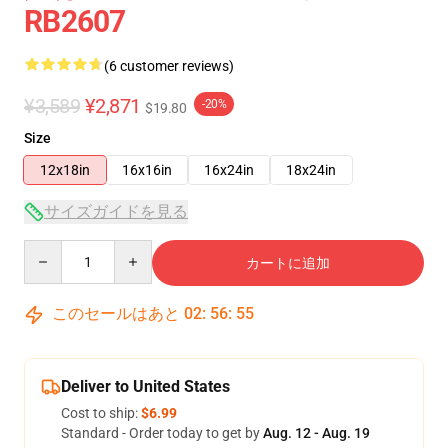
RB2607
(6 customer reviews)
¥3,589
¥2,871
-20%
$19.80
Size
12x18in
16x16in
16x24in
18x24in
サイズガイドを見る
Quantity
カートに追加
このセールはあと
02
:
56
:
54
Deliver to United States
Cost to ship:
$6.99
Standard - Order today to get by
Aug. 12 - Aug. 19