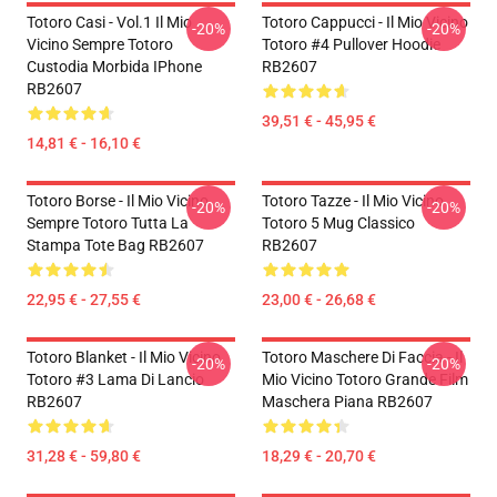
Totoro Casi - Vol.1 Il Mio
Totoro Cappucci - Il Mio Vicino
-20%
-20%
Vicino Sempre Totoro
Totoro #4 Pullover Hoodie
Custodia Morbida IPhone
RB2607
RB2607
39,51 € - 45,95 €
14,81 € - 16,10 €
Totoro Borse - Il Mio Vicino
Totoro Tazze - Il Mio Vicino
-20%
-20%
Sempre Totoro Tutta La
Totoro 5 Mug Classico
Stampa Tote Bag RB2607
RB2607
22,95 € - 27,55 €
23,00 € - 26,68 €
Totoro Blanket - Il Mio Vicino
Totoro Maschere Di Faccia - Il
-20%
-20%
Totoro #3 Lama Di Lancio
Mio Vicino Totoro Grande Film
RB2607
Maschera Piana RB2607
31,28 € - 59,80 €
18,29 € - 20,70 €