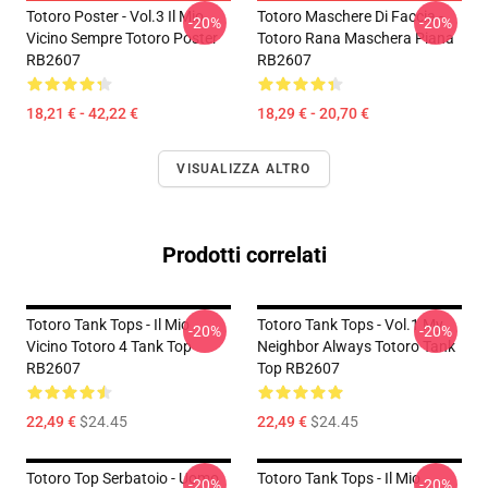
Totoro Poster - Vol.3 Il Mio
Totoro Maschere Di Faccia -
-20%
-20%
Vicino Sempre Totoro Poster
Totoro Rana Maschera Piana
RB2607
RB2607
18,21 € - 42,22 €
18,29 € - 20,70 €
VISUALIZZA ALTRO
Prodotti correlati
Totoro Tank Tops - Il Mio
Totoro Tank Tops - Vol.1 My
-20%
-20%
Vicino Totoro 4 Tank Top
Neighbor Always Totoro Tank
RB2607
Top RB2607
22,49 €
$24.45
22,49 €
$24.45
Totoro Top Serbatoio - Uomo
Totoro Tank Tops - Il Mio
-20%
-20%