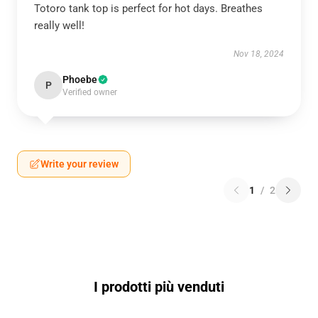
Totoro tank top is perfect for hot days. Breathes
really well!
Nov 18, 2024
Phoebe
P
Verified owner
Write your review
1
/
2
I prodotti più venduti