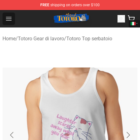
FREE
shipping on orders over $100
Totoro Store - Official Totoro Merchandise Shop
Open menu
Home
/
Totoro Gear di lavoro
/
Totoro Top serbatoio