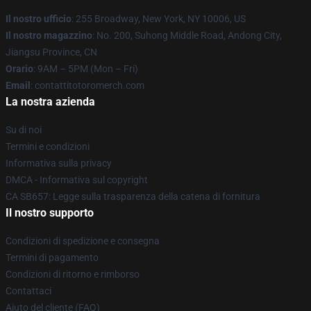
Il nostro ufficio
: 255 Broadway, New York, NY 10006, US
Il nostro magazzino
: No. 200, Suhong Middle Road, Andong City,
Jiangsu Province, CN
Orario
: 9AM – 5PM (Mon – Fri)
Email
: contattitotoromerch.com
La nostra azienda
Su di noi
Termini e condizioni
Informativa sulla privacy
DMCA - Informativa sul copyright
CA SB657: Legge sulla trasparenza della catena di fornitura
Il nostro supporto
Condizioni di spedizione e consegna
Termini di pagamento
Condizioni di ritorno e rimborso
Contattaci
Aiuto del cliente (FAQ)