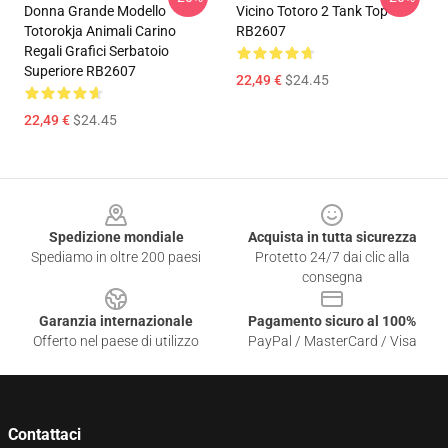
Donna Grande Modello
Vicino Totoro 2 Tank Top
Totorokja Animali Carino
RB2607
Regali Grafici Serbatoio
Superiore RB2607
22,49 €
$24.45
22,49 €
$24.45
Footer
Spedizione mondiale
Acquista in tutta sicurezza
Spediamo in oltre 200 paesi
Protetto 24/7 dai clic alla
consegna
Garanzia internazionale
Pagamento sicuro al 100%
Offerto nel paese di utilizzo
PayPal / MasterCard / Visa
Contattaci