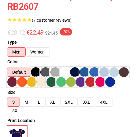
RB2607
(7 customer reviews)
€28.12
€22.49
-20%
$24.45
Type
Men
Women
Color
Default
Size
S
M
L
XL
2XL
3XL
4XL
5XL
Print Location