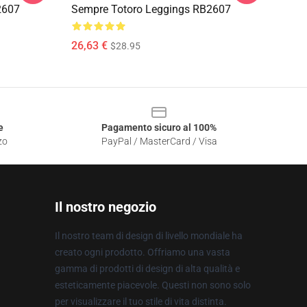
2607
Sempre Totoro Leggings RB2607
26,63 €
$28.95
e
Pagamento sicuro al 100%
zo
PayPal / MasterCard / Visa
Il nostro negozio
Il nostro team di design di livello mondiale ha
creato ogni prodotto. Offriamo una vasta
gamma di prodotti di design di alta qualità e
esteticamente piacevole. Questi non sono solo
per visualizzare il tuo stile di vita distinta.