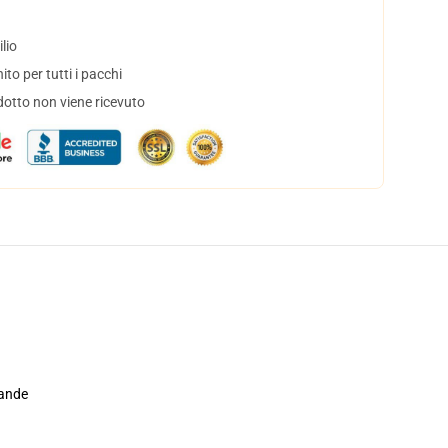
lio
to per tutti i pacchi
dotto non viene ricevuto
rande