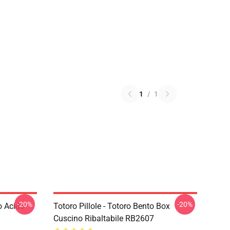
1
/
1
-20%
-20%
o Acido
Totoro Pillole - Totoro Bento Box
Cuscino Ribaltabile RB2607