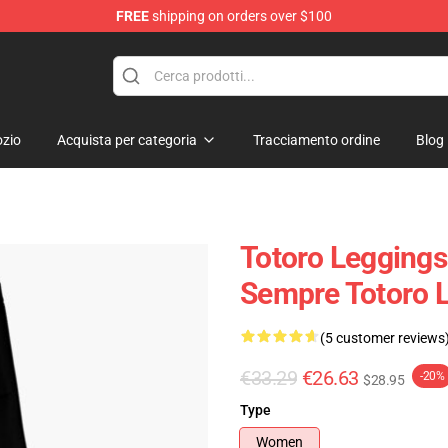
FREE
shipping on orders over $100
zio
Acquista per categoria
Tracciamento ordine
Blog
Totoro Leggings 
Sempre Totoro 
(5 customer reviews
€33.29
€26.63
-20%
$28.95
Type
Women