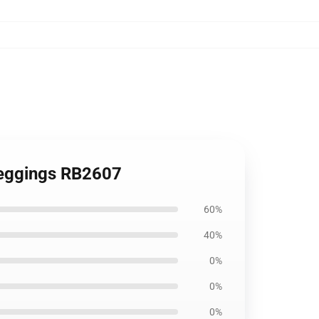
 Leggings RB2607
60%
40%
0%
0%
0%