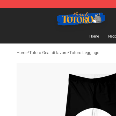
Totoro Store - Official Totoro Merchandise Shop
Home
Nego
Home
/
Totoro Gear di lavoro
/
Totoro Leggings