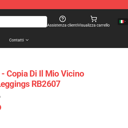
Assistenza clienti
Visualizza carrello
Contatti
- Copia Di Il Mio Vicino
Leggings RB2607
)