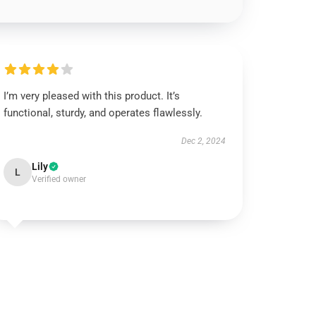
I’m very pleased with this product. It’s
functional, sturdy, and operates flawlessly.
Dec 2, 2024
Lily
L
Verified owner