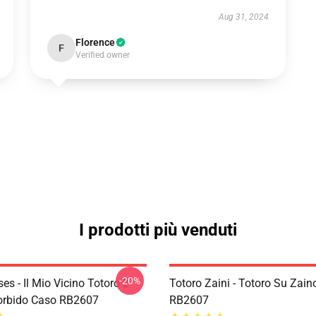
Aug 31, 2024
Florence
F
Verified owner
I prodotti più venduti
-20%
es - Il Mio Vicino Totoro 2
Totoro Zaini - Totoro Su Zain
orbido Caso RB2607
RB2607