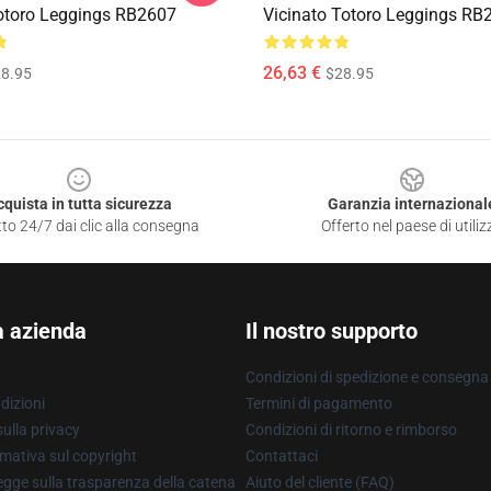
otoro Leggings RB2607
Vicinato Totoro Leggings RB
26,63 €
8.95
$28.95
cquista in tutta sicurezza
Garanzia internazional
to 24/7 dai clic alla consegna
Offerto nel paese di utiliz
a azienda
Il nostro supporto
Condizioni di spedizione e consegna
dizioni
Termini di pagamento
ulla privacy
Condizioni di ritorno e rimborso
mativa sul copyright
Contattaci
gge sulla trasparenza della catena
Aiuto del cliente (FAQ)