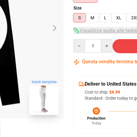
Size
S
M
L
XL
2X
Visualizza guida alle tagli
Quantity
Questa vendita termina 
blank template
Deliver to United States
Cost to ship:
$6.99
Standard - Order today to g
Production
Today