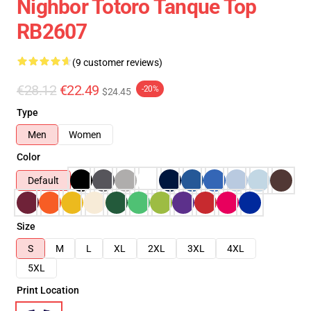
Nighbor Totoro Tanque Top
RB2607
(9 customer reviews)
€28.12
€22.49
-20%
$24.45
Type
Men
Women
Color
Default
Size
S
M
L
XL
2XL
3XL
4XL
5XL
Print Location