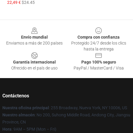
22,49 €
$24.45
Footer
Envío mundial
Compra con confianza
Enviamos a más de 200 países
Protegido 24/7 desde los clics
hasta la entrega
Garantía internacional
Pago 100% seguro
Ofrecido en el país de uso
PayPal / MasterCard / Visa
Contáctenos
Nuestra oficina principal
: 255 Broadway, Nueva York, NY 10006, US
Nuestro almacén
: No 200, Suhong Middle Road, Andong City, Jiangsu
Province, CN
Hora
: 9AM – 5PM (Mon – Fri)