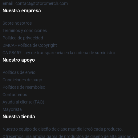
Email
: contact@totoromerch.com
Nuestra empresa
Sobre nosotros
Términos y condiciones
Política de privacidad
DMCA - Política de Copyright
CA SB657: Ley de transparencia en la cadena de suministro
Nuestro apoyo
Políticas de envío
Condiciones de pago
Políticas de reembolso
Contáctenos
Ayuda al cliente (FAQ)
Mayorista
Nuestra tienda
Nuestro equipo de diseño de clase mundial creó cada producto.
Ofrecemos una amplia gama de productos de diseño de alta calidad y