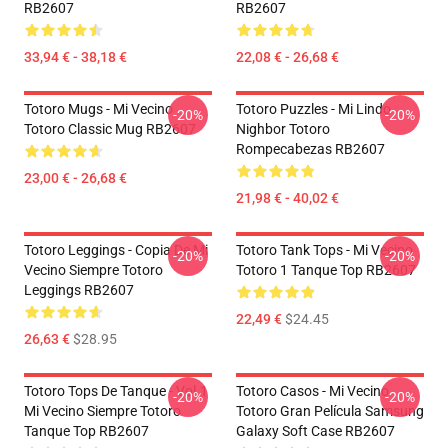
RB2607
RB2607
33,94 € - 38,18 €
22,08 € - 26,68 €
Totoro Mugs - Mi Vecino
Totoro Puzzles - Mi Lindo
-20%
-20%
Totoro Classic Mug RB2607
Nighbor Totoro
Rompecabezas RB2607
23,00 € - 26,68 €
21,98 € - 40,02 €
Totoro Leggings - Copia De Mi
Totoro Tank Tops - Mi Vecino
-20%
-20%
Vecino Siempre Totoro
Totoro 1 Tanque Top RB2607
Leggings RB2607
22,49 €
$24.45
26,63 €
$28.95
Totoro Tops De Tanque - Vol.1
Totoro Casos - Mi Vecino
-20%
-20%
Mi Vecino Siempre Totoro
Totoro Gran Película Samsung
Tanque Top RB2607
Galaxy Soft Case RB2607