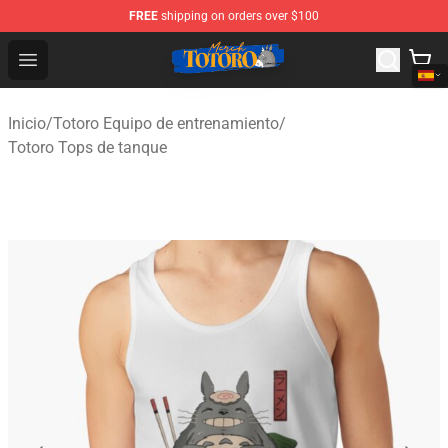
FREE
shipping on orders over $100
Totoro Store - Official Totoro Merchandise Shop
Open menu
Inicio
/
Totoro Equipo de entrenamiento
/
Totoro Tops de tanque