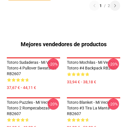
1
/
2
Mejores vendedores de productos
Totoro Sudaderas - Mi Vecino
Totoro Mochilas - Mi Vecino
-20%
-20%
Totoro 4 Pullover Sweatshirt
Totoro #4 Backpack RB2607
RB2607
33,94 € - 38,18 €
37,67 € - 44,11 €
Totoro Puzzles - Mi Vecino
Totoro Blanket - Mi Vecino
-20%
-20%
Totoro 2 Rompecabezas
Totoro #3 Tira La Manta
RB2607
RB2607