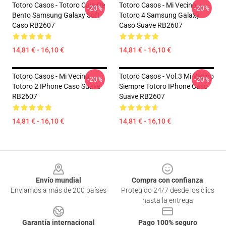
Totoro Casos - Totoro Caja De
Totoro Casos - Mi Vecino
-20%
-20%
Bento Samsung Galaxy Soft
Totoro 4 Samsung Galaxy
Caso RB2607
Caso Suave RB2607
14,81 € - 16,10 €
14,81 € - 16,10 €
Totoro Casos - Mi Vecino
Totoro Casos - Vol.3 Mi Vecino
-20%
-20%
Totoro 2 IPhone Caso Suave
Siempre Totoro IPhone Caso
RB2607
Suave RB2607
14,81 € - 16,10 €
14,81 € - 16,10 €
Footer
Envío mundial
Compra con confianza
Enviamos a más de 200 países
Protegido 24/7 desde los clics
hasta la entrega
Garantía internacional
Pago 100% seguro