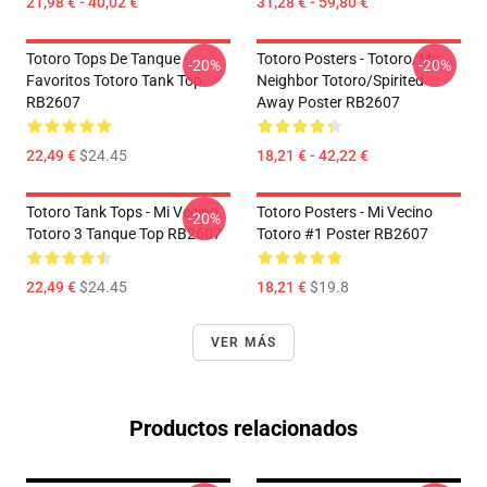
21,98 € - 40,02 €
31,28 € - 59,80 €
Totoro Tops De Tanque -
Totoro Posters - Totoro/my
-20%
-20%
Favoritos Totoro Tank Top
Neighbor Totoro/spirited
RB2607
Away Poster RB2607
22,49 €
$24.45
18,21 € - 42,22 €
Totoro Tank Tops - Mi Vecino
Totoro Posters - Mi Vecino
-20%
Totoro 3 Tanque Top RB2607
Totoro #1 Poster RB2607
22,49 €
$24.45
18,21 €
$19.8
VER MÁS
Productos relacionados