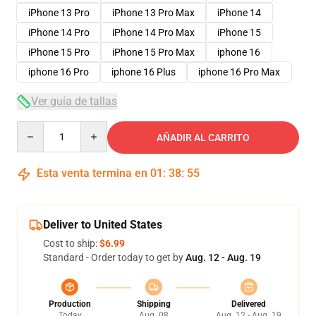
iPhone 13 Pro
iPhone 13 Pro Max
iPhone 14
iPhone 14 Pro
iPhone 14 Pro Max
iPhone 15
iPhone 15 Pro
iPhone 15 Pro Max
iphone 16
iphone 16 Pro
iphone 16 Plus
iphone 16 Pro Max
Ver guía de tallas
Quantity
AÑADIR AL CARRITO
Esta venta termina en
01
:
38
:
54
Deliver to United States
Cost to ship:
$6.99
Standard - Order today to get by
Aug. 12 - Aug. 19
Production
Shipping
Delivered
Today
Aug. 08
Aug. 12 - Aug. 19