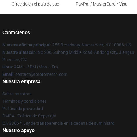
Ofrecido en el país de uso
PayPal / MasterCard / Visa
Contáctenos
Nuestra oficina principal
: 255 Broadway, Nueva York, NY 10006, US
Nuestro almacén
: No 200, Suhong Middle Road, Andong City, Jiangsu
Province, CN
Hora
: 9AM – 5PM (Mon – Fri)
Email
: contact@totoromerch.com
Nuestra empresa
Sobre nosotros
Términos y condiciones
Política de privacidad
DMCA - Política de Copyright
CA SB657: Ley de transparencia en la cadena de suministro
Nuestro apoyo