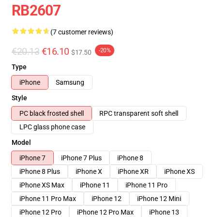
RB2607
(7 customer reviews)
€20.13
€16.10
-20%
$17.50
Type
iPhone
Samsung
Style
PC black frosted shell
RPC transparent soft shell
LPC glass phone case
Model
iPhone 7
iPhone 7 Plus
iPhone 8
iPhone 8 Plus
iPhone X
iPhone XR
iPhone XS
iPhone XS Max
iPhone 11
iPhone 11 Pro
iPhone 11 Pro Max
iPhone 12
iPhone 12 Mini
iPhone 12 Pro
iPhone 12 Pro Max
iPhone 13