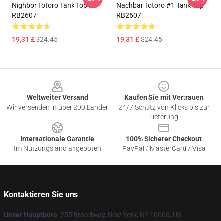
Nighbor Totoro Tank Top
Nachbar Totoro #1 Tank Top
RB2607
RB2607
19,31 £
$24.45
19,31 £
$24.45
Footer
Weltweiter Versand
Kaufen Sie mit Vertrauen
Wir versenden in über 200 Länder
24/7 Schutz von Klicks bis zur
Lieferung
Internationale Garantie
100% Sicherer Checkout
Im Nutzungsland angeboten
PayPal / MasterCard / Visa
Kontaktieren Sie uns
Unser Hauptbüro
: 255 Broadway, New York, NY 10006, US