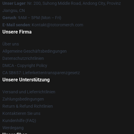
Unser Lager
: Nr. 200, Suhong Middle Road, Andong City, Provinz
Jiangsu, CN
Geruch
: 9AM – 5PM (Mon – Fri)
E-Mail senden
: Kontakt@totoromerch.com
Unsere Firma
Über uns
Allgemeine Geschäftsbedingungen
Datenschutzrichtlinien
DMCA - Copyright Policy
CA SB657: Lieferkettentransparenzgesetz
Unsere Unterstützung
Versand und Lieferrichtlinien
Zahlungsbedingungen
Return & Refund Richtlinien
Kontaktieren Sie uns
Kundenhilfe (FAQ)
Werdegang