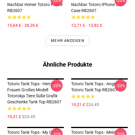
-20%
-20%
Nachbar Immer Totoro Poster
Nachbar Totoro IPhone Soft
RB2607
Case RB2607
15,64 £ - 36,26 £
12,71 £ - 13,82 £
MEHR ANZEIGEN
Ähnliche Produkte
Totoro Tank Tops - Herren
Totoro Tank Tops - Angriff Auf
-20%
-20%
Frauen Großes Modell
Totoro Tank Top RB2607
Totorokja Tiere Süße Grafik
Geschenke Tank Top RB2607
19,31 £
$24.45
19,31 £
$24.45
Totoro Tank Tops - My Cute
Totoro Tank Tops - Mein
-20%
-20%