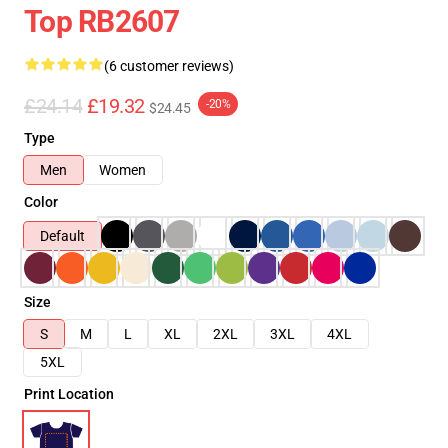
Top RB2607
(6 customer reviews)
£24.14
£19.32
-20%
$24.45
Type
Men
Women
Color
Default
Size
S
M
L
XL
2XL
3XL
4XL
5XL
Print Location