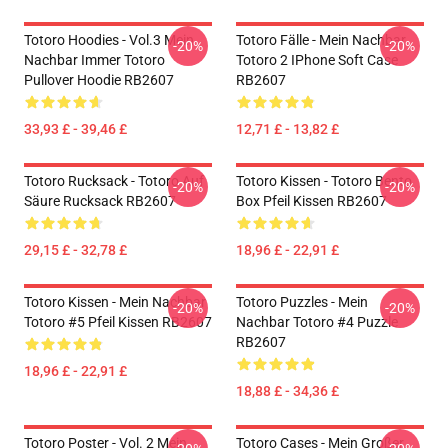
Totoro Hoodies - Vol.3 Mein
Totoro Fälle - Mein Nachbar
-20%
-20%
Nachbar Immer Totoro
Totoro 2 IPhone Soft Case
Pullover Hoodie RB2607
RB2607
33,93 £ - 39,46 £
12,71 £ - 13,82 £
Totoro Rucksack - Totoro Auf
Totoro Kissen - Totoro Bento
-20%
-20%
Säure Rucksack RB2607
Box Pfeil Kissen RB2607
29,15 £ - 32,78 £
18,96 £ - 22,91 £
Totoro Kissen - Mein Nachbar
Totoro Puzzles - Mein
-20%
-20%
Totoro #5 Pfeil Kissen RB2607
Nachbar Totoro #4 Puzzle
RB2607
18,96 £ - 22,91 £
18,88 £ - 34,36 £
Totoro Poster - Vol. 2 Mein
Totoro Cases - Mein Großer