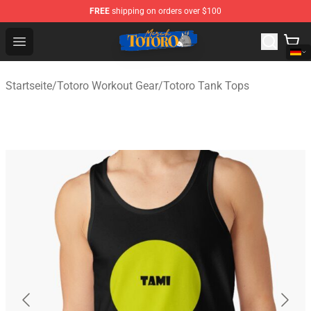
FREE
shipping on orders over $100
Totoro Store - Official Totoro Merchandise Shop
Open menu
Startseite
/
Totoro Workout Gear
/
Totoro Tank Tops