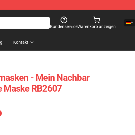
Kundenservice
Warenkorb anzeigen
og
Kontakt
smasken - Mein Nachbar
he Maske RB2607
)