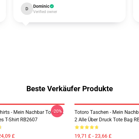
Dominic
D
Verified owner
Beste Verkäufer Produkte
-20%
hirts - Mein Nachbar Totoro 2
Totoro Taschen - Mein Nachb
es T-Shirt RB2607
2 Alle Über Druck Tote Bag 
24,09 £
19,71 £ - 23,66 £