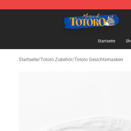
Totoro Store - Official Totoro Merchandise Shop
Startseite
Sh
Startseite
/
Totoro Zubehör
/
Totoro Gesichtsmasken