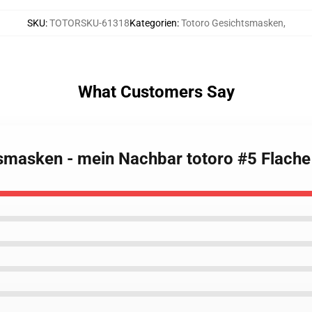
SKU
:
TOTORSKU-61318
Kategorien
:
Totoro Gesichtsmasken
,
What Customers Say
htsmasken - mein Nachbar totoro #5 Flac