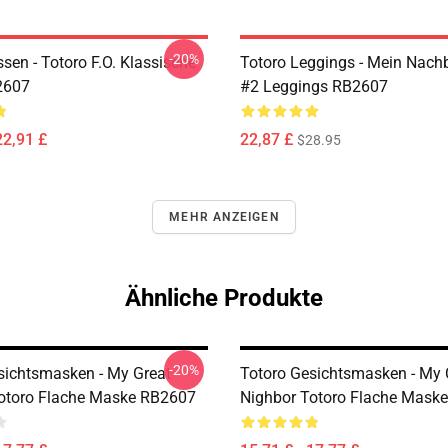
-20%
sen - Totoro F.O. Klassische
Totoro Leggings - Mein Nach
2607
#2 Leggings RB2607
22,91 £
22,87 £
$28.95
MEHR ANZEIGEN
Ähnliche Produkte
-20%
sichtsmasken - My Great
Totoro Gesichtsmasken - My 
otoro Flache Maske RB2607
Nighbor Totoro Flache Mask