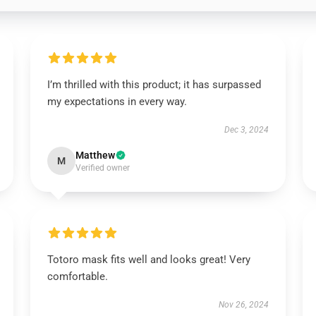
I’m thrilled with this product; it has surpassed
my expectations in every way.
Dec 3, 2024
Matthew
M
Verified owner
Totoro mask fits well and looks great! Very
comfortable.
Nov 26, 2024