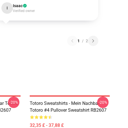
Isaac
I
Verified owner
1
/
2
-20%
-20%
ar Totoro
Totoro Sweatshirts - Mein Nachbar
RB2607
Totoro #4 Pullover Sweatshirt RB2607
32,35 £ - 37,88 £