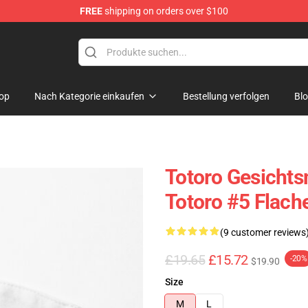
FREE
shipping on orders over $100
op
Nach Kategorie einkaufen
Bestellung verfolgen
Bl
Totoro Gesicht
Totoro #5 Flac
(9 customer reviews
£19.65
£15.72
-20%
$19.90
Size
M
L