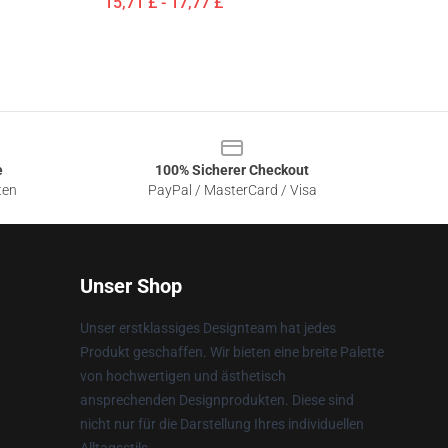
15,71 £ - 17,77 £
e
100% Sicherer Checkout
ten
PayPal / MasterCard / Visa
Unser Shop
Unser erstklassiges Designteam hat jedes
Produkt geschaffen. Wir bieten eine breite Palette
von hochwertigen und ästhetisch
ansprechenden Designprodukten. Diese sind
nicht nur für die Darstellung Ihres individuellen