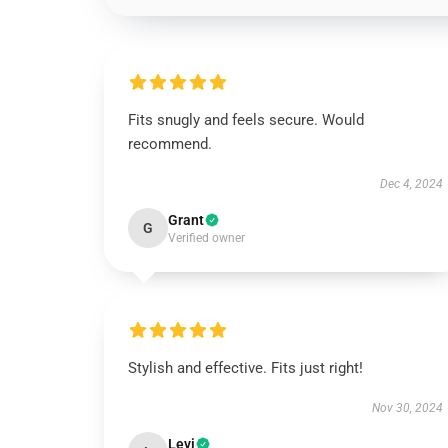
Fits snugly and feels secure. Would
recommend.
Dec 4, 2024
Grant
G
Verified owner
Stylish and effective. Fits just right!
Nov 30, 2024
Levi