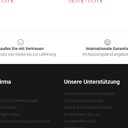
17,77 £
15,71 £ - 17,77 £
aufen Sie mit Vertrauen
Internationale Garanti
utz von Klicks bis zur Lieferung
Im Nutzungsland angebo
irma
Unsere Unterstützung
Versand und Lieferrichtlinien
Geschäftsbedingungen
Zahlungsbedingungen
ichtlinien
Return & Refund Richtlinien
ight Policy
Kontaktieren Sie uns
eferkettentransparenzgesetz
Kundenhilfe (FAQ)