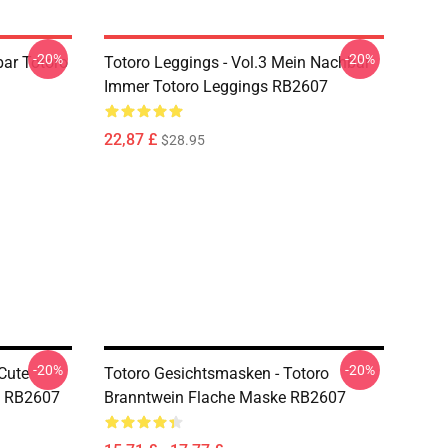
-20%
-20%
bar Totoro
Totoro Leggings - Vol.3 Mein Nachbar
Immer Totoro Leggings RB2607
22,87 £
$28.95
-20%
-20%
Cute
Totoro Gesichtsmasken - Totoro
e RB2607
Branntwein Flache Maske RB2607