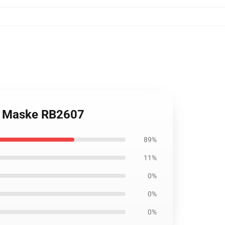
he Maske RB2607
89%
11%
0%
0%
0%