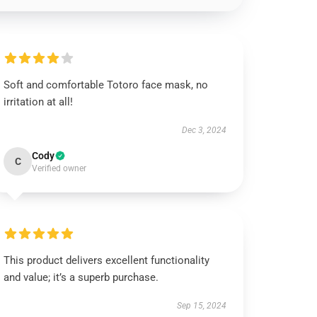
Soft and comfortable Totoro face mask, no
irritation at all!
Dec 3, 2024
Cody
C
Verified owner
This product delivers excellent functionality
and value; it’s a superb purchase.
Sep 15, 2024