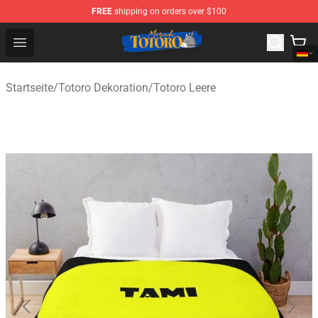
FREE
shipping on orders over $100
Totoro Store - Official Totoro Merchandise Shop
Open menu
Startseite
/
Totoro Dekoration
/
Totoro Leere