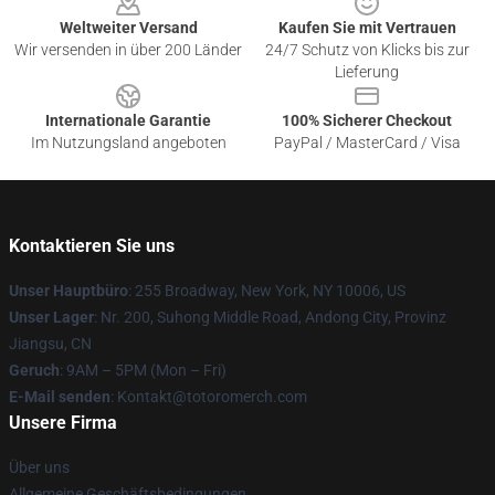
Weltweiter Versand
Kaufen Sie mit Vertrauen
Wir versenden in über 200 Länder
24/7 Schutz von Klicks bis zur
Lieferung
Internationale Garantie
100% Sicherer Checkout
Im Nutzungsland angeboten
PayPal / MasterCard / Visa
Kontaktieren Sie uns
Unser Hauptbüro
: 255 Broadway, New York, NY 10006, US
Unser Lager
: Nr. 200, Suhong Middle Road, Andong City, Provinz
Jiangsu, CN
Geruch
: 9AM – 5PM (Mon – Fri)
E-Mail senden
: Kontakt@totoromerch.com
Unsere Firma
Über uns
Allgemeine Geschäftsbedingungen