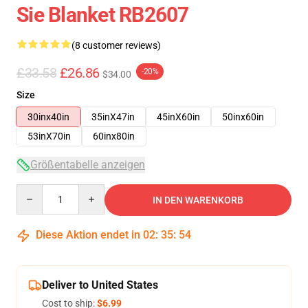
Sie Blanket RB2607
(8 customer reviews)
£33.58
£26.86
-20%
$34.00
Size
30inx40in
35inX47in
45inX60in
50inx60in
53inX70in
60inx80in
Größentabelle anzeigen
Quantity
IN DEN WARENKORB
Diese Aktion endet in
02
:
35
:
54
Deliver to United States
Cost to ship:
$6.99