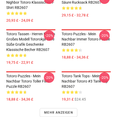
Nighbor Totoro Klassisches T-
Säure Rucksack RB2607
Shirt RB2607
29,15 £ - 32,78 £
20,93 £ - 24,09 £
Totoro Tassen - Herren Frauen
Totoro Puzzles - Mein
-20%
-20%
Großes Modell Totorokja Tiere
Nachbar Immer Totoro Puzzle
Süße Grafik Geschenke
RB2607
Klassische Becher RB2607
18,88 £ - 34,36 £
19,75 £ - 22,91 £
Totoro Puzzles - Mein
Totoro Tank Tops - Mein
-20%
-20%
Nachbar Totoro Toller Film
Nachbar Totoro #3 Tank Top
Puzzle RB2607
RB2607
18,88 £ - 34,36 £
19,31 £
$24.45
MEHR ANZEIGEN