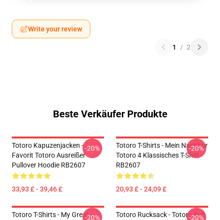
Write your review
1
/
2
Beste Verkäufer Produkte
Totoro Kapuzenjacken -
Totoro T-Shirts - Mein Nachbar
-20%
-20%
Favorit Totoro Ausreißer
Totoro 4 Klassisches T-Shirt
Pullover Hoodie RB2607
RB2607
33,93 £ - 39,46 £
20,93 £ - 24,09 £
Totoro T-Shirts - My Great
Totoro Rucksack - Totoro Auf
-20%
-20%