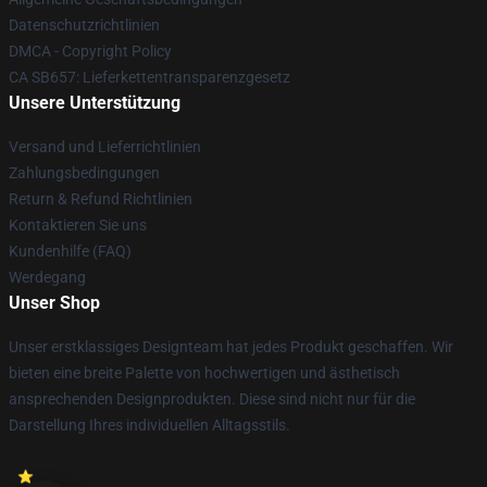
Datenschutzrichtlinien
DMCA - Copyright Policy
CA SB657: Lieferkettentransparenzgesetz
Unsere Unterstützung
Versand und Lieferrichtlinien
Zahlungsbedingungen
Return & Refund Richtlinien
Kontaktieren Sie uns
Kundenhilfe (FAQ)
Werdegang
Unser Shop
Unser erstklassiges Designteam hat jedes Produkt geschaffen. Wir
bieten eine breite Palette von hochwertigen und ästhetisch
ansprechenden Designprodukten. Diese sind nicht nur für die
Darstellung Ihres individuellen Alltagsstils.