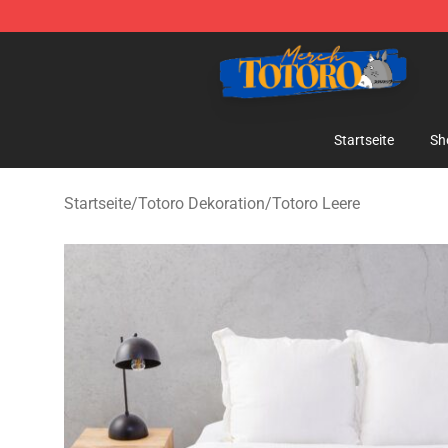
Totoro Store - Official Totoro Merchandise Shop
Startseite
Sh
Startseite
/
Totoro Dekoration
/
Totoro Leere