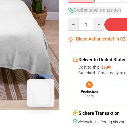
Größentabelle anzeigen
Quantity
Diese Aktion endet in
02
Deliver to United States
Cost to ship:
$6.99
Standard - Order today to g
blank template
Production
Today
Sichere Transaktion
Weltweite Lieferung bis vor I