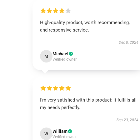
High-quality product, worth recommending,
and responsive service.
Dec 8, 2024
Michael
M
Verified owner
I’m very satisfied with this product; it fulfills all
my needs perfectly.
Sep 23, 2024
William
W
Verified owner