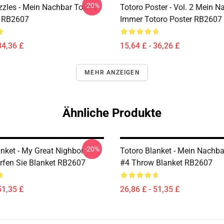
-20%
zzles - Mein Nachbar Totoro
Totoro Poster - Vol. 2 Mein N
e RB2607
Immer Totoro Poster RB2607
34,36 £
15,64 £ - 36,26 £
MEHR ANZEIGEN
Ähnliche Produkte
-20%
anket - My Great Nighbor
Totoro Blanket - Mein Nachba
rfen Sie Blanket RB2607
#4 Throw Blanket RB2607
51,35 £
26,86 £ - 51,35 £