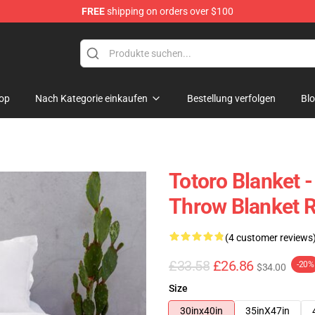
FREE
shipping on orders over $100
op
Nach Kategorie einkaufen
Bestellung verfolgen
Bl
Totoro Blanket 
Throw Blanket 
(4 customer reviews
£33.58
£26.86
-20%
$34.00
Size
30inx40in
35inX47in