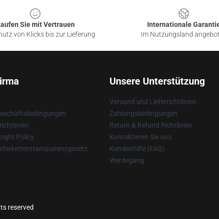
aufen Sie mit Vertrauen
Internationale Garanti
utz von Klicks bis zur Lieferung
Im Nutzungsland angebo
irma
Unsere Unterstützung
Versand und Lieferrichtlinien
Geschäftsbedingungen
Zahlungsbedingungen
ichtlinien
Return & Refund Richtlinien
ight Policy
Kontaktieren Sie uns
eferkettentransparenzgesetz
Kundenhilfe (FAQ)
Werdegang
hts reserved