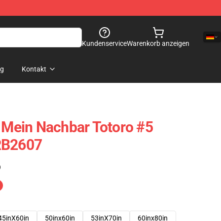
Kundenservice
Warenkorb anzeigen
og
Kontakt
- Mein Nachbar Totoro #5
RB2607
)
45inX60in
50inx60in
53inX70in
60inx80in