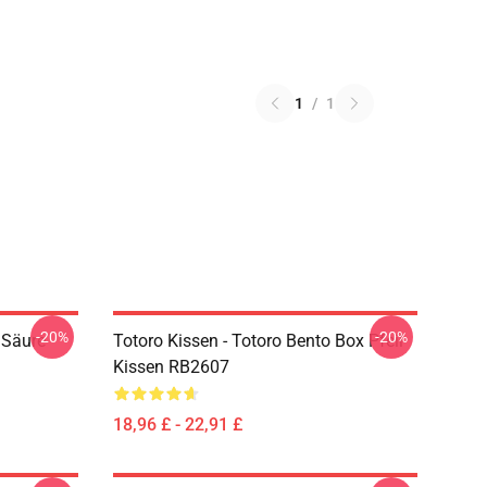
1
/
1
-20%
-20%
 Säure
Totoro Kissen - Totoro Bento Box Pfeil
Kissen RB2607
18,96 £ - 22,91 £