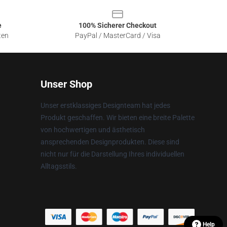
e
100% Sicherer Checkout
ten
PayPal / MasterCard / Visa
Unser Shop
Unser erstklassiges Designteam hat jedes
Produkt geschaffen. Wir bieten eine breite Palette
von hochwertigen und ästhetisch
ansprechenden Designprodukten. Diese sind
nicht nur für die Darstellung Ihres individuellen
Alltagsstils.
Help